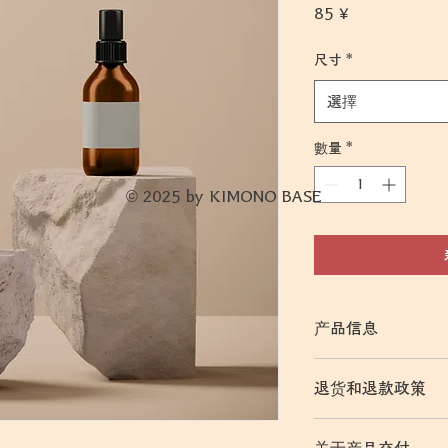
價
85 ¥
格
尺寸
*
選擇
數量
*
© 2025 by KIMONO BASE
产品信息
输入产品详情，例如
退货和退款政策
性和推荐要点。
请填写您的退货和退