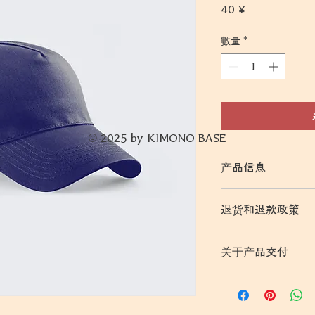
價
40 ¥
格
數量
*
© 2025 by KIMONO BASE
产品信息
输入产品详情，例如
退货和退款政策
性和推荐要点。
请填写您的退货和退
关于产品交付
或产品存在缺陷，您
客信任，让他们在购
输入有关产品配送的
间、包装等。清晰的
购买您的产品时感到