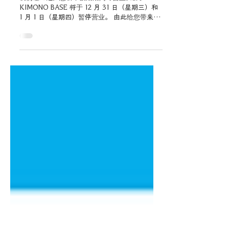
2025年12月18日
讀畢需時 1 分鐘
年末新年假期营业时间
我们谨此通知您新年假期期间的营业安排。
KIMONO BASE 将于 12 月 31 日（星期三）和
1 月 1 日（星期四）暂停营业。 由此给您带来的
不便，我们深表歉意，并感谢您的理解。