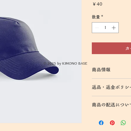
価
￥40
格
数量
*
カ
© 2025 by KIMONO BASE
商品情報
商品の詳細を入力し
返品・返金ポリシ
明に加え、商品の特
しましょう。
返品・返金ポリシー
商品の配送につい
満足しなかった場合
の手順などを説明し
配送地域、料金、所
顧客からの信頼を獲
する情報を入力して
だけます。
とで顧客からの信頼